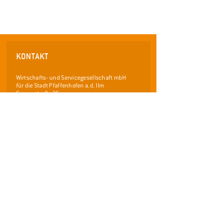
KONTAKT
Wirtschafts- und Servicegesellschaft mbH
für die Stadt Pfaffenhofen a.d. Ilm
Frauenstraße 36
85276 Pfaffenhofen an der Ilm
Telefon: 08441 / 40 55 0 - 0
Telefax: 08441 /
40 55 0 - 29
info@wsp-pfaffenhofen.de
www.pfaffenhofen.de/stadtfuehrungen
LINKS
Facebook