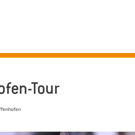
ADTFÜHRUNGEN PFAFFENHO
Erleben Sie mit uns die schönsten Seiten Pfaffenhofens!
ofen-Tour
ffenhofen