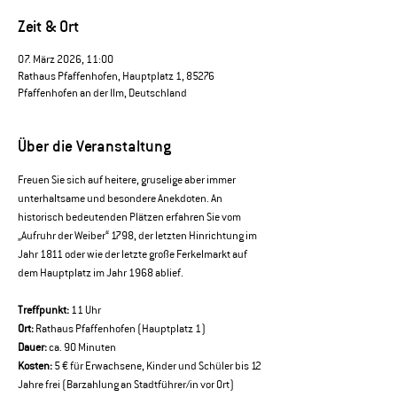
Zeit & Ort
07. März 2026, 11:00
Rathaus Pfaffenhofen, Hauptplatz 1, 85276
Pfaffenhofen an der Ilm, Deutschland
Über die Veranstaltung
Freuen Sie sich auf heitere, gruselige aber immer 
unterhaltsame und besondere Anekdoten. An 
historisch bedeutenden Plätzen erfahren Sie vom 
„Aufruhr der Weiber“ 1798, der letzten Hinrichtung im 
Jahr 1811 oder wie der letzte große Ferkelmarkt auf 
dem Hauptplatz im Jahr 1968 ablief.
Treffpunkt:
 11 Uhr 
Ort:
 Rathaus Pfaffenhofen (Hauptplatz 1) 
Dauer:
 ca. 90 Minuten 
Kosten:
 5 € für Erwachsene, Kinder und Schüler bis 12 
Jahre frei (Barzahlung an Stadtführer/in vor Ort)