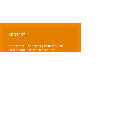
KONTAKT
Wirtschafts- und Servicegesellschaft mbH
für die Stadt Pfaffenhofen a.d. Ilm
Frauenstraße 36
85276 Pfaffenhofen an der Ilm
Telefon: 08441 / 40 55 0 - 0
Telefax: 08441 /
40 55 0 - 29
info@wsp-pfaffenhofen.de
www.pfaffenhofen.de/stadtfuehrungen
LINKS
Facebook