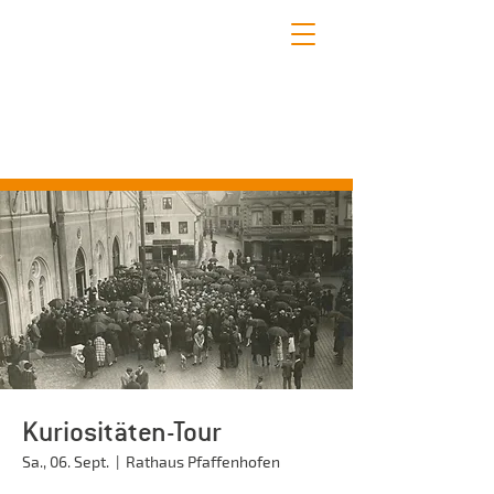
STADTFÜHRUNGEN PFAFFENHOFEN
Erleben Sie mit uns die schönsten Seiten
Pfaffenhofens!
Kuriositäten-Tour
Sa., 06. Sept.
  |  
Rathaus Pfaffenhofen