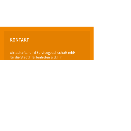
KONTAKT
Wirtschafts- und Servicegesellschaft mbH
für die Stadt Pfaffenhofen a.d. Ilm
Frauenstraße 36
85276 Pfaffenhofen an der Ilm
Telefon: 08441 / 40 55 0 - 0
Telefax: 08441 /
40 55 0 - 29
info@wsp-pfaffenhofen.de
www.pfaffenhofen.de/stadtfuehrungen
LINKS
Facebook