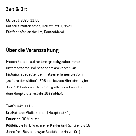
Zeit & Ort
06. Sept. 2025, 11:00
Rathaus Pfaffenhofen, Hauptplatz 1, 85276
Pfaffenhofen an der Ilm, Deutschland
Über die Veranstaltung
Freuen Sie sich auf heitere, gruselige aber immer 
unterhaltsame und besondere Anekdoten. An 
historisch bedeutenden Plätzen erfahren Sie vom 
„Aufruhr der Weiber“ 1798, der letzten Hinrichtung im 
Jahr 1811 oder wie der letzte große Ferkelmarkt auf 
dem Hauptplatz im Jahr 1968 ablief.
Treffpunkt:
 11 Uhr 
Ort:
 Rathaus Pfaffenhofen (Hauptplatz 1) 
Dauer:
 ca. 90 Minuten 
Kosten:
 3 € für Erwachsene, Kinder und Schüler bis 18 
Jahre frei (Barzahlung an Stadtführer/in vor Ort)