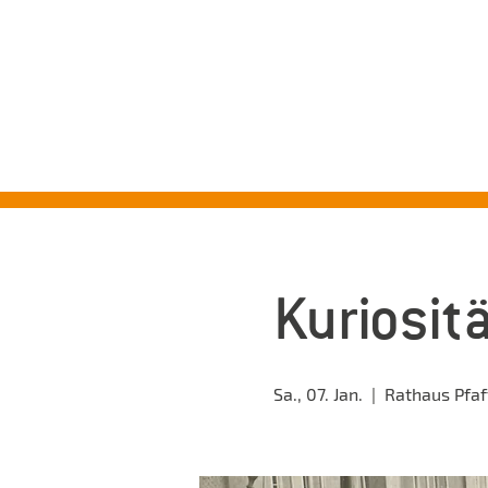
ST
Kuriosit
Sa., 07. Jan.
  |  
Rathaus Pfa