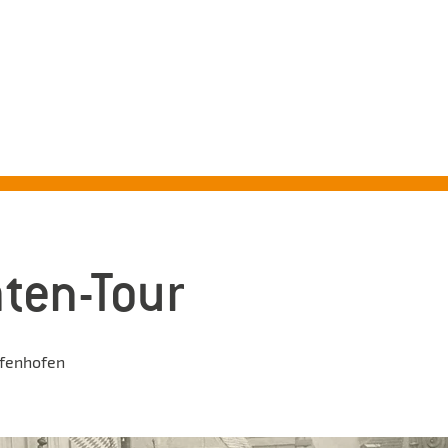
ADTFÜHRUNGEN PFAFFENHO
Erleben Sie mit uns die schönsten Seiten Pfaffenhofens!
äten-Tour
ffenhofen