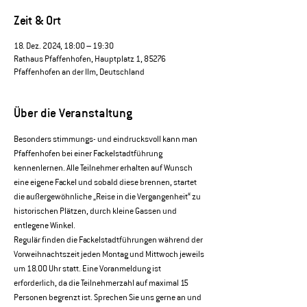
Zeit & Ort
18. Dez. 2024, 18:00 – 19:30
Rathaus Pfaffenhofen, Hauptplatz 1, 85276
Pfaffenhofen an der Ilm, Deutschland
Über die Veranstaltung
Besonders stimmungs- und eindrucksvoll kann man 
Pfaffenhofen bei einer Fackelstadtführung 
kennenlernen. Alle Teilnehmer erhalten auf Wunsch 
eine eigene Fackel und sobald diese brennen, startet 
die außergewöhnliche „Reise in die Vergangenheit“ zu 
historischen Plätzen, durch kleine Gassen und 
entlegene Winkel.
Regulär finden die Fackelstadtführungen während der 
Vorweihnachtszeit jeden Montag und Mittwoch jeweils 
um 18.00 Uhr statt. Eine Voranmeldung ist 
erforderlich, da die Teilnehmerzahl auf maximal 15 
Personen begrenzt ist. Sprechen Sie uns gerne an und 