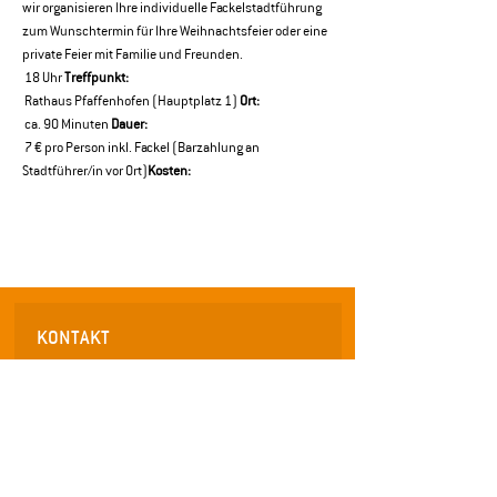
wir organisieren Ihre individuelle Fackelstadtführung 
zum Wunschtermin für Ihre Weihnachtsfeier oder eine 
private Feier mit Familie und Freunden.
 18 Uhr 
Treffpunkt:
 Rathaus Pfaffenhofen (Hauptplatz 1) 
Ort:
 ca. 90 Minuten 
Dauer:
 7 € pro Person inkl. Fackel (Barzahlung an 
Stadtführer/in vor Ort)
Kosten:
KONTAKT
Wirtschafts- und Servicegesellschaft mbH
für die Stadt Pfaffenhofen a.d. Ilm
Frauenstraße 36
85276 Pfaffenhofen an der Ilm
Telefon: 08441 / 40 55 0 - 0
Telefax: 08441 /
40 55 0 - 29