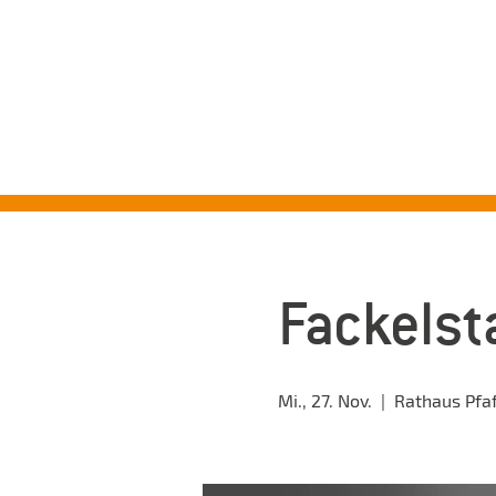
ST
Fackelst
Mi., 27. Nov.
  |  
Rathaus Pfa