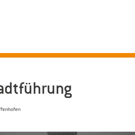
ADTFÜHRUNGEN PFAFFENHO
Erleben Sie mit uns die schönsten Seiten Pfaffenhofens!
adtführung
ffenhofen