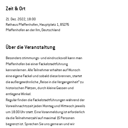
Zeit & Ort
21. Dez. 2022, 18:00
Rathaus Pfaffenhofen, Hauptplatz 1, 85276
Pfaffenhofen an der Ilm, Deutschland
Über die Veranstaltung
Besonders stimmungs- und eindrucksvoll kann man 
Pfaffenhofen bei einer Fackelstadtführung 
kennenlernen. Alle Teilnehmer erhalten auf Wunsch 
eine eigene Fackel und sobald diese brennen, startet 
die außergewöhnliche „Reise in die Vergangenheit“ zu 
historischen Plätzen, durch kleine Gassen und 
entlegene Winkel.
Regulär finden die Fackelstadtführungen während der 
Vorweihnachtszeit jeden Montag und Mittwoch jeweils 
um 18.00 Uhr statt. Eine Voranmeldung ist erforderlich 
da die Teilnehmerzahl auf maximal 15 Personen 
begrenzt ist. Sprechen Sie uns gerne an und wir 