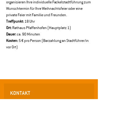
organisieren Ihre individuelle Fackelstadtführung zum 
Wunschtermin für Ihre Weihnachtsfeier oder eine 
private Feier mit Familie und Freunden.
Treffpunkt:
 18 Uhr 
Ort:
 Rathaus Pfaffenhofen (Hauptplatz 1) 
Dauer:
 ca. 90 Minuten 
Kosten:
 5 € pro Person (Barzahlung an Stadtführer/in 
vor Ort)
KONTAKT
Wirtschafts- und Servicegesellschaft mbH
für die Stadt Pfaffenhofen a.d. Ilm
Frauenstraße 36
85276 Pfaffenhofen an der Ilm
Telefon: 08441 / 40 55 0 - 0
Telefax: 08441 /
40 55 0 - 29