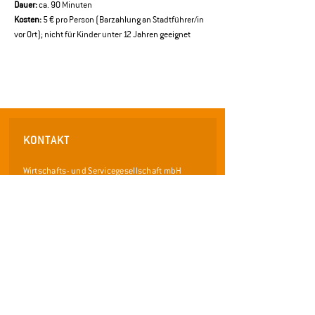
Dauer:
 ca. 90 Minuten 
Kosten:
 5 € pro Person (Barzahlung an Stadtführer/in 
vor Ort); nicht für Kinder unter 12 Jahren geeignet
KONTAKT
Wirtschafts- und Servicegesellschaft mbH
für die Stadt Pfaffenhofen a.d. Ilm
Frauenstraße 36
85276 Pfaffenhofen an der Ilm
Telefon: 08441 / 40 55 0 - 0
Telefax: 08441 /
40 55 0 - 29
info@wsp-pfaffenhofen.de
www.pfaffenhofen.de/stadtfuehrungen