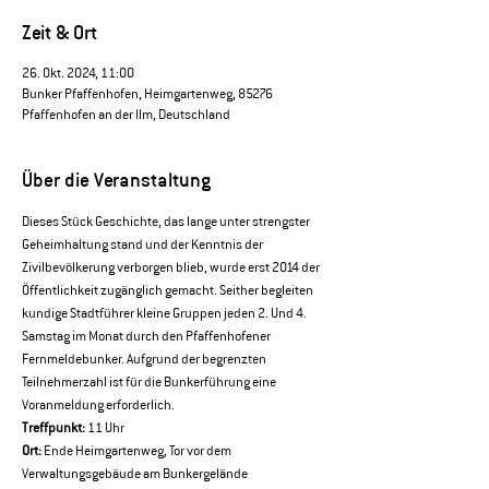
Zeit & Ort
26. Okt. 2024, 11:00
Bunker Pfaffenhofen, Heimgartenweg, 85276
Pfaffenhofen an der Ilm, Deutschland
Über die Veranstaltung
Dieses Stück Geschichte, das lange unter strengster 
Geheimhaltung stand und der Kenntnis der 
Zivilbevölkerung verborgen blieb, wurde erst 2014 der 
Öffentlichkeit zugänglich gemacht. Seither begleiten 
kundige Stadtführer kleine Gruppen jeden 2. Und 4. 
Samstag im Monat durch den Pfaffenhofener 
Fernmeldebunker. Aufgrund der begrenzten 
Teilnehmerzahl ist für die Bunkerführung eine 
Voranmeldung erforderlich.
Treffpunkt:
 11 Uhr 
Ort:
 Ende Heimgartenweg, Tor vor dem 
Verwaltungsgebäude am Bunkergelände