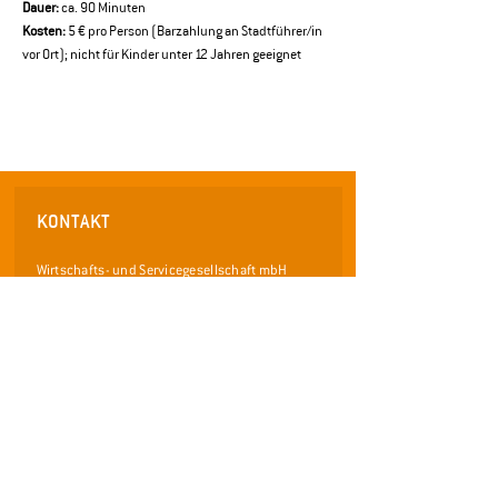
Dauer:
 ca. 90 Minuten 
Kosten:
 5 € pro Person (Barzahlung an Stadtführer/in 
vor Ort); nicht für Kinder unter 12 Jahren geeignet
KONTAKT
Wirtschafts- und Servicegesellschaft mbH
für die Stadt Pfaffenhofen a.d. Ilm
Frauenstraße 36
85276 Pfaffenhofen an der Ilm
Telefon: 08441 / 40 55 0 - 0
Telefax: 08441 /
40 55 0 - 29
info@wsp-pfaffenhofen.de
www.pfaffenhofen.de/stadtfuehrungen