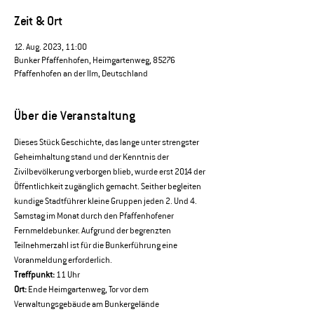
Zeit & Ort
12. Aug. 2023, 11:00
Bunker Pfaffenhofen, Heimgartenweg, 85276
Pfaffenhofen an der Ilm, Deutschland
Über die Veranstaltung
Dieses Stück Geschichte, das lange unter strengster 
Geheimhaltung stand und der Kenntnis der 
Zivilbevölkerung verborgen blieb, wurde erst 2014 der 
Öffentlichkeit zugänglich gemacht. Seither begleiten 
kundige Stadtführer kleine Gruppen jeden 2. Und 4. 
Samstag im Monat durch den Pfaffenhofener 
Fernmeldebunker. Aufgrund der begrenzten 
Teilnehmerzahl ist für die Bunkerführung eine 
Voranmeldung erforderlich.
Treffpunkt:
 11 Uhr 
Ort:
 Ende Heimgartenweg, Tor vor dem 
Verwaltungsgebäude am Bunkergelände