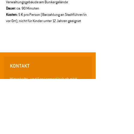
Verwaltungsgebäude am Bunkergelände
Dauer:
 ca. 90 Minuten 
Kosten:
 5 € pro Person (Barzahlung an Stadtführer/in 
vor Ort); nicht für Kinder unter 12 Jahren geeignet
KONTAKT
Wirtschafts- und Servicegesellschaft mbH
für die Stadt Pfaffenhofen a.d. Ilm
Frauenstraße 36
85276 Pfaffenhofen an der Ilm
Telefon: 08441 / 40 55 0 - 0
Telefax: 08441 /
40 55 0 - 29
info@wsp-pfaffenhofen.de
www.pfaffenhofen.de/stadtfuehrungen