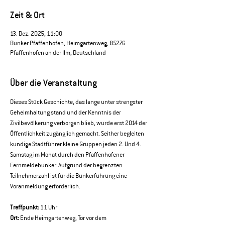
Zeit & Ort
13. Dez. 2025, 11:00
Bunker Pfaffenhofen, Heimgartenweg, 85276
Pfaffenhofen an der Ilm, Deutschland
Über die Veranstaltung
Dieses Stück Geschichte, das lange unter strengster 
Geheimhaltung stand und der Kenntnis der 
Zivilbevölkerung verborgen blieb, wurde erst 2014 der 
Öffentlichkeit zugänglich gemacht. Seither begleiten 
kundige Stadtführer kleine Gruppen jeden 2. Und 4. 
Samstag im Monat durch den Pfaffenhofener 
Fernmeldebunker. Aufgrund der begrenzten 
Teilnehmerzahl ist für die Bunkerführung eine 
Voranmeldung erforderlich.
Treffpunkt:
 11 Uhr 
Ort:
 Ende Heimgartenweg, Tor vor dem 