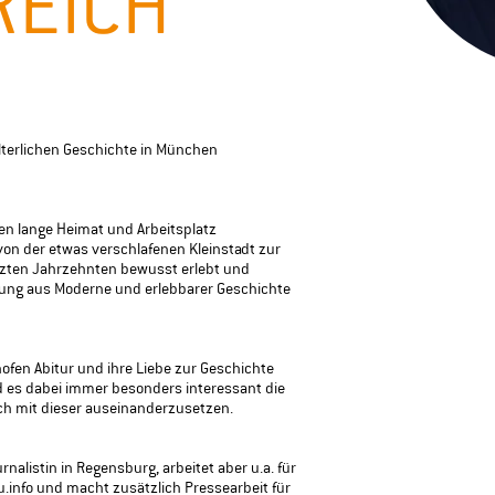
REICH
lterlichen Geschichte in München
fen lange Heimat und Arbeitsplatz
von der etwas verschlafenen Kleinstadt zur
tzten Jahrzehnten bewusst erlebt und
ung aus Moderne und erlebbarer Geschichte
–––
Gästef
ofen Abitur und ihre Liebe zur Geschichte
d es dabei immer besonders interessant die
–––
ich mit dieser auseinanderzusetzen.
Privat
urnalistin in Regensburg, arbeitet aber u.a. für
Archäolo
au.info und macht zusätzlich Pressearbeit für