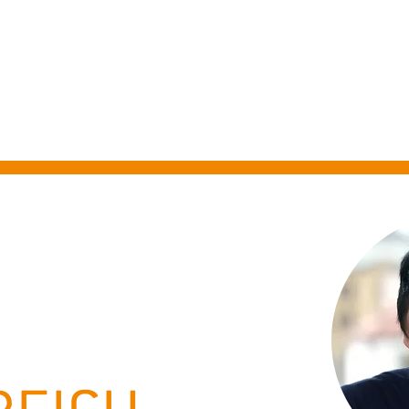
ADTFÜHRUNGEN PFAFFENHO
Erleben Sie mit uns die schönsten Seiten Pfaffenhofens!